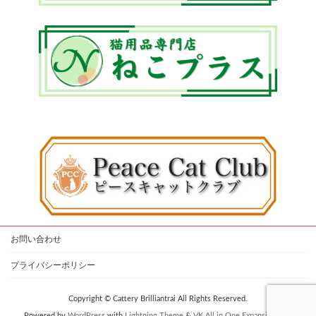
お問い合わせ
プライバシーポリシー
Copyright © Cattery Brilliantrai All Rights Reserved.
Powered by
WordPress
with
Lightning Theme
&
VK All in One Expansion Unit