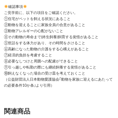
確認事項
ご見学前に、以下の項目をご確認ください。
①住宅がペットを飼える状況にあること
②動物を迎えることに家族全員の合意があること
③動物アレルギーの心配がないこと
④その動物の寿命まで(終生飼養)飼育する覚悟があること
⑤世話をする体力があり、その時間をさけること
⑥高齢になった動物の介護をする心構えがあること
⑦経済的負担を考慮すること
⑧必要なしつけと周囲への配慮ができること
⑨引っ越しや転勤の際にも継続飼養する覚悟があること
⑩飼えなくなった場合の受け皿を考えておくこと
（公益財団法人日本動物愛護協会｢動物を家族に迎えるにあたって
の必要条件10か条｣より引用）
関連商品