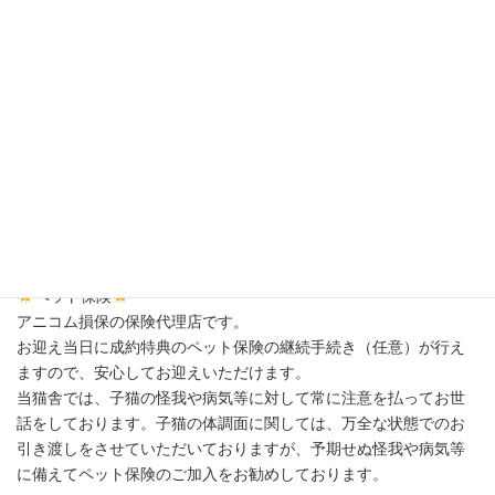
ご予約
子猫のお渡しは、購入予約（予約金のご入金）された方を優先い
たします。
ご見学順ではありませんのでご注意ください。
お引渡し
初回ワクチン接種後、数日間経過観察の後にお渡しします。（生
後60日以降）
離乳やトイレトレーニングの進み具合、子猫の体調によってはも
う少し遅くなる場合もございます。
ペット保険
アニコム損保の保険代理店です。
お迎え当日に成約特典のペット保険の継続手続き（任意）が行え
ますので、安心してお迎えいただけます。
当猫舎では、子猫の怪我や病気等に対して常に注意を払ってお世
話をしております。子猫の体調面に関しては、万全な状態でのお
引き渡しをさせていただいておりますが、予期せぬ怪我や病気等
に備えてペット保険のご加入をお勧めしております。