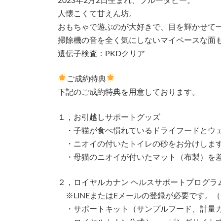
2023年2月2日生まれ、ブルータビー。
人懐こくて甘えん坊。
おもちゃで遊ぶのが大好きで、目を輝かせて
掃除機の音を全く気にしないマイペースな面
遺伝子検査：PKDクリア
ご成約特典
下記のご成約特典を用意しております。
１，お引越しサポートグッズ
・子猫が食べ慣れているドライフードとウェ
・ニオイの付いたトイレの砂をお分けしま
・母猫のニオイが付いたマット（布製）を
２，ロイヤルカナン ヘルスサポートプログラ
※LINEまたはEメールの登録が必要です。
・サポートキット（サンプルフード、計量カ