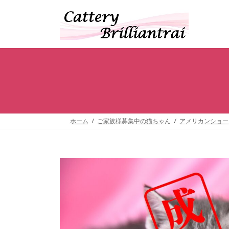
コ
ナ
ン
ビ
テ
ゲ
ン
ー
ツ
シ
へ
ョ
ス
ン
キ
に
ッ
移
プ
動
ホーム
ご家族様募集中の猫ちゃん
アメリカンショー