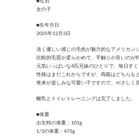
■性別
女の子
■生年月日
2025年12月3日
淡く優しい感じの毛色が魅力的なアメリカン
比較的毛質が柔らかめで、手触りが良いのが
元気いっぱいな4匹兄妹のひとりで、毎日すく
性格はまだこれからですが、両親はどちらも
将来が楽しみな可愛い子ですので、やさしく
離乳とトイレトレーニングは完了しました。
■体重
出生時の体重：101g
1/3の体重：475g